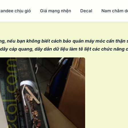
tandee chịu gió
Giá mạng nhện
Decal
Nam châm d
ộng, nếu bạn không biết cách bảo quản máy móc cẩn thận s
 dây cáp quang, dây dẫn dữ liệu làm tê liệt các chức năng 