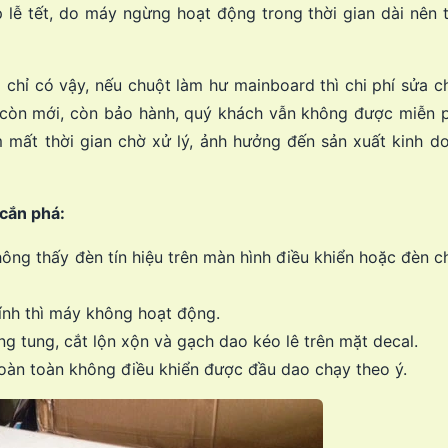
 lễ tết, do máy ngừng hoạt động trong thời gian dài nên 
g chỉ có vậy, nếu chuột làm hư mainboard thì chi phí sửa 
y còn mới, còn bảo hành, quý khách vẫn không được miễn p
m mất thời gian chờ xử lý, ảnh hưởng đến sản xuất kinh d
 cắn phá:
g thấy đèn tín hiệu trên màn hình điều khiển hoặc đèn ch
ính thì máy không hoạt động.
g tung, cắt lộn xộn và gạch dao kéo lê trên mặt decal.
hoàn toàn không điều khiển được đầu dao chạy theo ý.