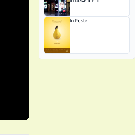
In Blacklit Film
In Poster