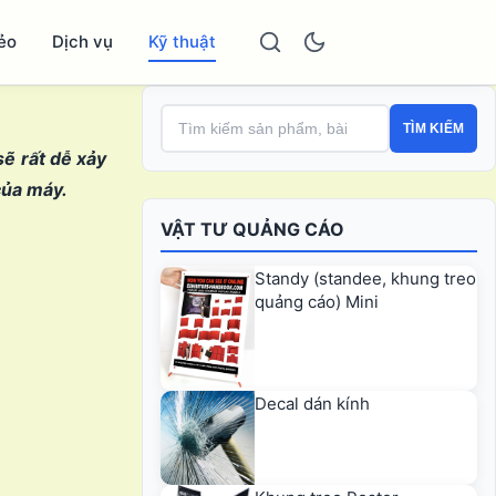
ẻo
Dịch vụ
Kỹ thuật
TÌM KIẾM
ẽ rất dễ xảy
của máy.
VẬT TƯ QUẢNG CÁO
Standy (standee, khung treo
quảng cáo) Mini
Decal dán kính