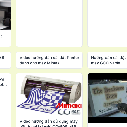
t
USB
Video hướng dẫn cài đặt Printer
Hướng dẫn cài đặ
dành cho máy Mimaki
máy GCC Sable
 và
bbit
Video hướng dẫn sử dụng máy
cắt decal Mimaki CG-60SL/SR