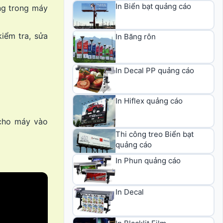
In Biển bạt quảng cáo
ng trong máy
kiểm tra, sửa
In Băng rôn
In Decal PP quảng cáo
In Hiflex quảng cáo
 cho máy vào
Thi công treo Biển bạt
quảng cáo
In Phun quảng cáo
In Decal