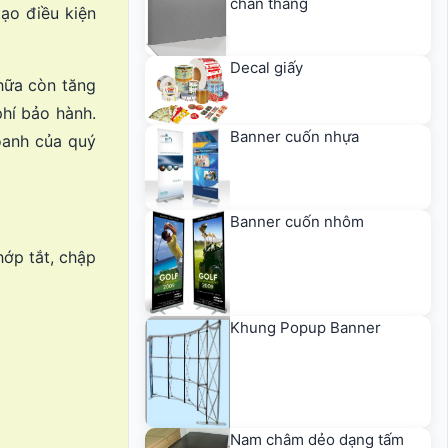
chân thẳng
tạo điều kiện
Decal giấy
chữa còn tăng
hí bảo hành.
Banner cuốn nhựa
oanh của quý
Banner cuốn nhôm
ớp tắt, chập
Khung Popup Banner
Nam châm dẻo dạng tấm