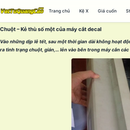
Trang chủ
Kệ X
Giá cuốn
S
Chuột – Kẻ thù số một của máy cắt decal
Vào những dịp lễ tết, sau một thời gian dài không hoạt đ
ra tình trạng chuột, gián,… lẻn vào bên trong máy cắn các