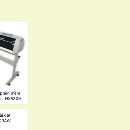
t phần mềm
bit HX630H
ài đặt
lDRAW