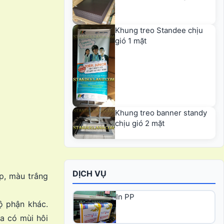
Khung treo Standee chịu
gió 1 mặt
Khung treo banner standy
chịu gió 2 mặt
DỊCH VỤ
p, màu trắng
In PP
ộ phận khác.
a có mùi hôi