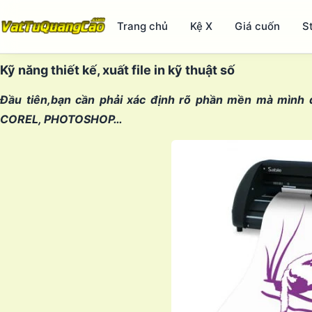
Trang chủ
Kệ X
Giá cuốn
S
Kỹ năng thiết kế, xuất file in kỹ thuật số
Đầu tiên,bạn cần phải xác định rõ phần mền mà mình đ
COREL, PHOTOSHOP…