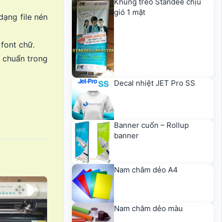
Khung treo Standee chịu
gió 1 mặt
dạng file nén
 font chữ.
g chuẩn trong
Decal nhiệt JET Pro SS
Banner cuốn – Rollup
banner
Nam châm dẻo A4
Nam châm dẻo màu