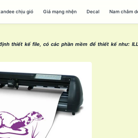
tandee chịu gió
Giá mạng nhện
Decal
Nam châm d
ịnh thiết kế file, có các phần mềm để thiết kế như: 