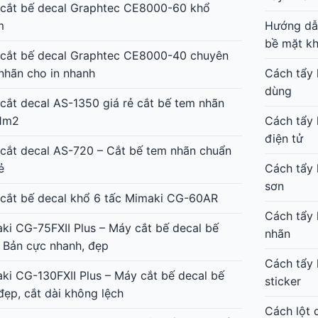
cắt bế decal Graphtec CE8000-60 khổ
m
Hướng dẫn
bề mặt k
cắt bế decal Graphtec CE8000-40 chuyên
nhãn cho in nhanh
Cách tẩy 
dùng
cắt decal AS-1350 giá rẻ cắt bế tem nhãn
1m2
Cách tẩy 
điện tử
cắt decal AS-720 – Cắt bế tem nhãn chuẩn
ẻ
Cách tẩy 
sơn
cắt bế decal khổ 6 tấc Mimaki CG-60AR
Cách tẩy 
ki CG-75FXII Plus – Máy cắt bế decal bế
nhãn
 Bản cực nhanh, đẹp
Cách tẩy 
ki CG-130FXII Plus – Máy cắt bế decal bế
sticker
đẹp, cắt dài không lệch
Cách lột 