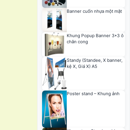
Banner cuốn nhựa một mặt
Khung Popup Banner 3*3 ô
chân cong
Standy (Standee, X banner,
kệ X, Giá X) A5
Poster stand – Khung ảnh