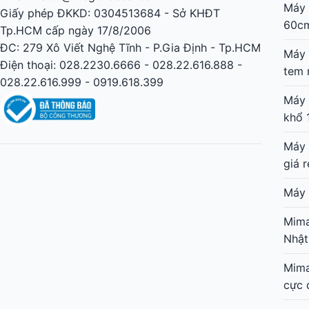
Máy 
Giấy phép ĐKKD: 0304513684 - Sở KHĐT
60c
Tp.HCM cấp ngày 17/8/2006
ĐC: 279 Xô Viết Nghệ Tĩnh - P.Gia Định - Tp.HCM
Máy 
Điện thoại: 028.2230.6666 - 028.22.616.888 -
tem 
028.22.616.999 - 0919.618.399
Máy 
khổ 
Máy 
giá r
Máy 
Mima
Nhật
Mima
cực 