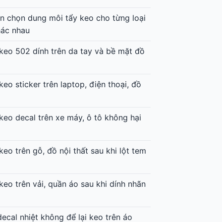
 chọn dung môi tẩy keo cho từng loại
hác nhau
keo 502 dính trên da tay và bề mặt đồ
keo sticker trên laptop, điện thoại, đồ
keo decal trên xe máy, ô tô không hại
keo trên gỗ, đồ nội thất sau khi lột tem
keo trên vải, quần áo sau khi dính nhãn
decal nhiệt không để lại keo trên áo