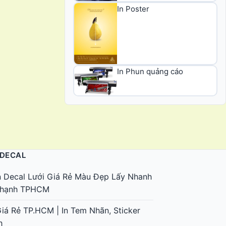
In Poster
In Phun quảng cáo
 DECAL
n Decal Lưới Giá Rẻ Màu Đẹp Lấy Nhanh
 Thạnh TPHCM
Giá Rẻ TP.HCM | In Tem Nhãn, Sticker
h