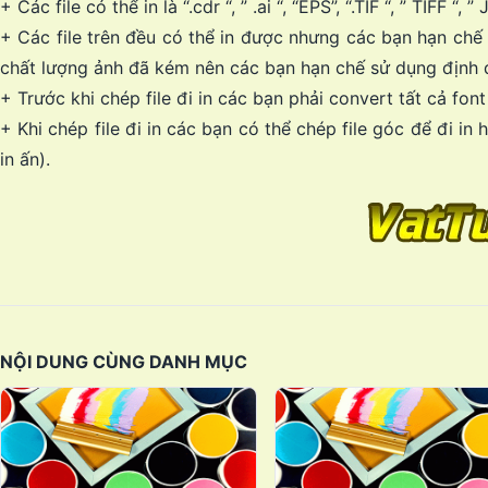
+ Các file có thể in là “.cdr “, ” .ai “, “EPS”, “.TIF “, ” TIFF “, 
+ Các file trên đều có thể in được nhưng các bạn hạn chế s
chất lượng ảnh đã kém nên các bạn hạn chế sử dụng định 
+ Trước khi chép file đi in các bạn phải convert tất cả fon
+ Khi chép file đi in các bạn có thể chép file góc để đi in
in ấn).
NỘI DUNG CÙNG DANH MỤC