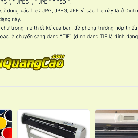
” JPG “, ” JPEG “, ” JPE “, ” PSD “.
ử dụng các file : JPG, JPEG, JPE vì các file này là ở định 
dạng này.
t chữ trong file thiết kế của bạn, đề phòng trường hợp thiếu
 hoặc là chuyển sang dạng “.TIF” (định dạng TIF là định dạn