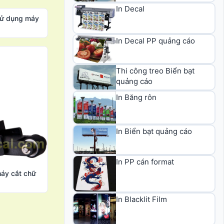
In Decal
sử dụng máy
In Decal PP quảng cáo
Thi công treo Biển bạt
quảng cáo
In Băng rôn
In Biển bạt quảng cáo
In PP cán format
máy cắt chữ
In Blacklit Film