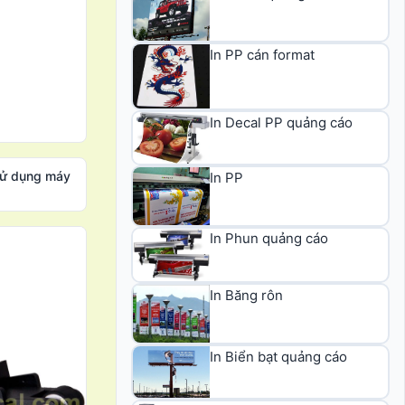
In PP cán format
In Decal PP quảng cáo
sử dụng máy
In PP
In Phun quảng cáo
In Băng rôn
In Biển bạt quảng cáo