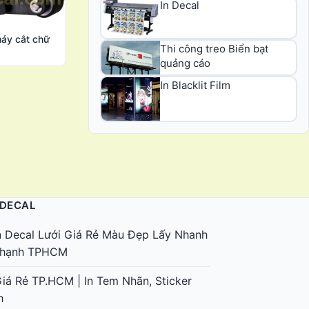
In Decal
máy cắt chữ
Thi công treo Biển bạt
quảng cáo
In Blacklit Film
 DECAL
n Decal Lưới Giá Rẻ Màu Đẹp Lấy Nhanh
 Thạnh TPHCM
Giá Rẻ TP.HCM | In Tem Nhãn, Sticker
h