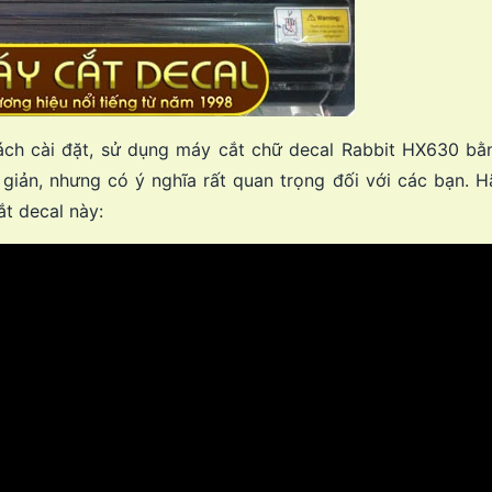
ch cài đặt, sử dụng máy cắt chữ decal Rabbit HX630 bằn
 giản, nhưng có ý nghĩa rất quan trọng đối với các bạn. 
t decal này: