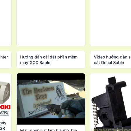
nter
Hướng dẫn cài đặt phần mềm
Video hướng dẫn 
máy GCC Sable
cắt Decal Sable
máy
/SR
Máy phun cát làm bia mộ, bia