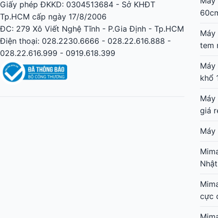
Máy 
Giấy phép ĐKKD: 0304513684 - Sở KHĐT
60c
Tp.HCM cấp ngày 17/8/2006
ĐC: 279 Xô Viết Nghệ Tĩnh - P.Gia Định - Tp.HCM
Máy 
Điện thoại: 028.2230.6666 - 028.22.616.888 -
tem 
028.22.616.999 - 0919.618.399
Máy 
khổ 
Máy 
giá r
Máy 
Mima
Nhật
Mima
cực 
Mima