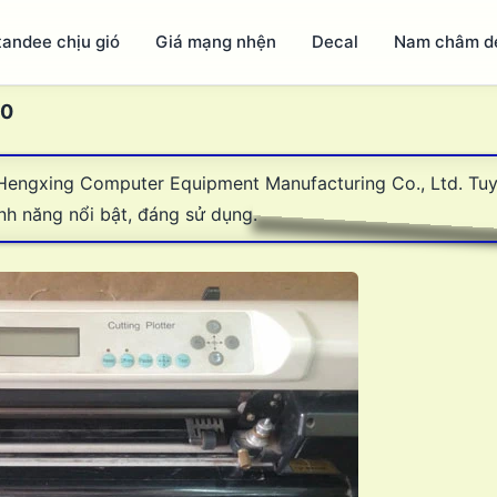
tandee chịu gió
Giá mạng nhện
Decal
Nam châm d
30
Hengxing Computer Equipment Manufacturing Co., Ltd. Tuy
nh năng nổi bật, đáng sử dụng.