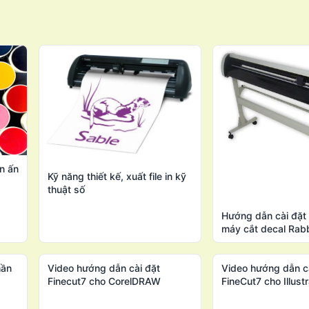
n ấn
Kỹ năng thiết kế, xuất file in kỹ
thuật số
Hướng dẫn cài đặ
máy cắt decal Rab
hần
Video hướng dẫn cài đặt
Video hướng dẫn c
Finecut7 cho CorelDRAW
FineCut7 cho Illustr