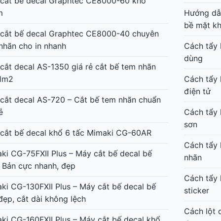
cắt bế decal Graphtec CE8000-60 khổ
m
Hướng dẫn
bề mặt k
cắt bế decal Graphtec CE8000-40 chuyên
nhãn cho in nhanh
Cách tẩy 
dùng
cắt decal AS-1350 giá rẻ cắt bế tem nhãn
1m2
Cách tẩy 
điện tử
cắt decal AS-720 – Cắt bế tem nhãn chuẩn
ẻ
Cách tẩy 
sơn
cắt bế decal khổ 6 tấc Mimaki CG-60AR
Cách tẩy 
ki CG-75FXII Plus – Máy cắt bế decal bế
nhãn
 Bản cực nhanh, đẹp
Cách tẩy 
ki CG-130FXII Plus – Máy cắt bế decal bế
sticker
đẹp, cắt dài không lệch
Cách lột 
ki CG-160FXII Plus – Máy cắt bế decal khổ