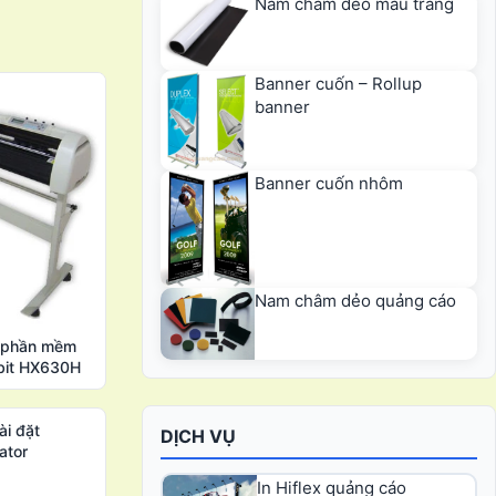
Nam châm dẻo màu trắng
Banner cuốn – Rollup
banner
Banner cuốn nhôm
Nam châm dẻo quảng cáo
t phần mềm
bit HX630H
ài đặt
DỊCH VỤ
ator
In Hiflex quảng cáo