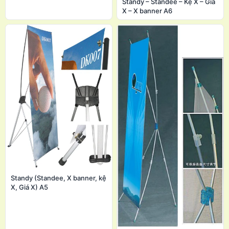
Standy – Standee – Kệ X – Giá
X – X banner A6
Standy (Standee, X banner, kệ
X, Giá X) A5