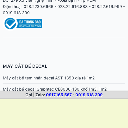
ĐC: 279 Xô Viết Nghệ Tĩnh - P.Gia Định - Tp.HCM
Điện thoại: 028.2230.6666 - 028.22.616.888 - 028.22.616.999 -
0919.618.399
MÁY CẮT BẾ DECAL
Máy cắt bế tem nhãn decal AST-1350 giá rẻ 1m2
Máy cắt bế decal Graphtec CE8000-130 khổ 1m3, 1m2
Gọi | Zalo:
0917.165.567 - 0919.618.399
Máy cắt bế decal Graphtec CE8000-60 khổ 60cm
Máy cắt bế decal Graphtec CE8000-40 chuyên tem nhãn cho in
nhanh