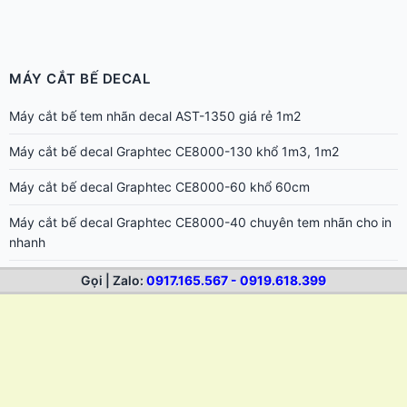
MÁY CẮT BẾ DECAL
Máy cắt bế tem nhãn decal AST-1350 giá rẻ 1m2
Máy cắt bế decal Graphtec CE8000-130 khổ 1m3, 1m2
Máy cắt bế decal Graphtec CE8000-60 khổ 60cm
Máy cắt bế decal Graphtec CE8000-40 chuyên tem nhãn cho in
nhanh
Máy cắt decal AS-1350 giá rẻ cắt bế tem nhãn khổ 1m2
Gọi | Zalo:
0917.165.567 - 0919.618.399
Máy cắt decal AS-720 – Cắt bế tem nhãn chuẩn giá rẻ
Máy cắt bế decal khổ 6 tấc Mimaki CG-60AR
Mimaki CG-75FXII Plus – Máy cắt bế decal bế Nhật Bản cực
nhanh, đẹp