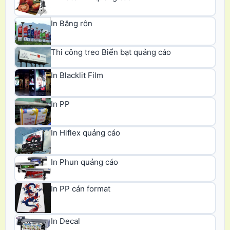
In Băng rôn
Thi công treo Biển bạt quảng cáo
In Blacklit Film
In PP
In Hiflex quảng cáo
In Phun quảng cáo
In PP cán format
In Decal