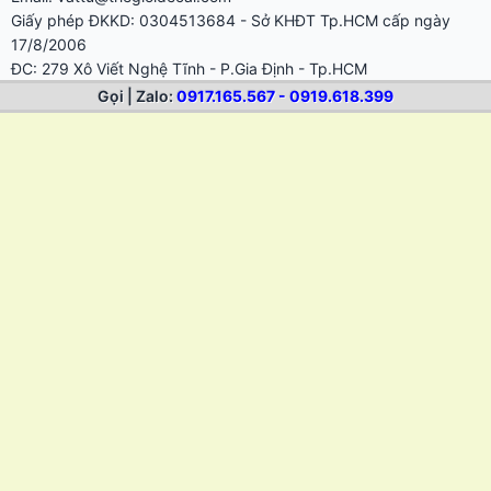
Gọi | Zalo:
0917.165.567 - 0919.618.399
MÁY CẮT BẾ DECAL
Máy cắt bế tem nhãn decal AST-1350 giá rẻ 1m2
Máy cắt bế decal Graphtec CE8000-130 khổ 1m3, 1m2
Máy cắt bế decal Graphtec CE8000-60 khổ 60cm
Máy cắt bế decal Graphtec CE8000-40 chuyên tem nhãn cho in
nhanh