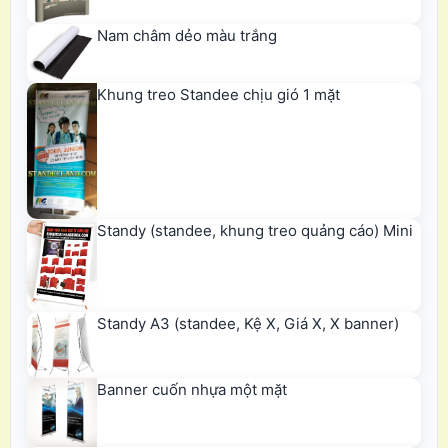
Nam châm dẻo màu trắng
Khung treo Standee chịu gió 1 mặt
Standy (standee, khung treo quảng cáo) Mini
Standy A3 (standee, Kệ X, Giá X, X banner)
Banner cuốn nhựa một mặt