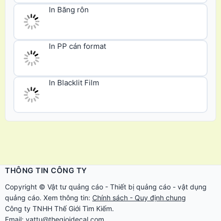
In Blacklit Film
THÔNG TIN CÔNG TY
Copyright ©
Vật tư quảng cáo
-
Thiết bị quảng cáo
-
vật dụng
quảng cáo
. Xem thông tin:
Chính sách - Quy định chung
Công ty TNHH Thế Giới Tìm Kiếm.
Email: vattu@thegioidecal.com
Giấy phép ĐKKD: 0304513684 - Sở KHĐT Tp.HCM cấp ngày
17/8/2006
ĐC: 279 Xô Viết Nghệ Tĩnh - P.Gia Định - Tp.HCM
Điện thoại: 028.2230.6666 - 028.22.616.888 - 028.22.616.999 -
0919.618.399