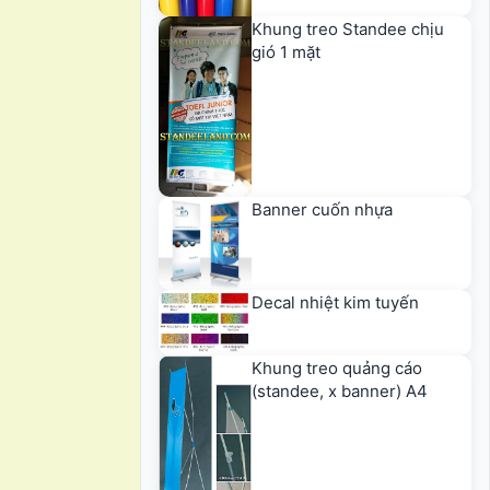
Khung treo Standee chịu
gió 1 mặt
Banner cuốn nhựa
Decal nhiệt kim tuyến
Khung treo quảng cáo
(standee, x banner) A4