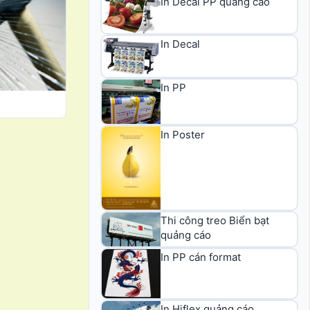
In Decal PP quảng cáo
In Decal
In PP
In Poster
Thi công treo Biển bạt
quảng cáo
In PP cán format
In Hiflex quảng cáo