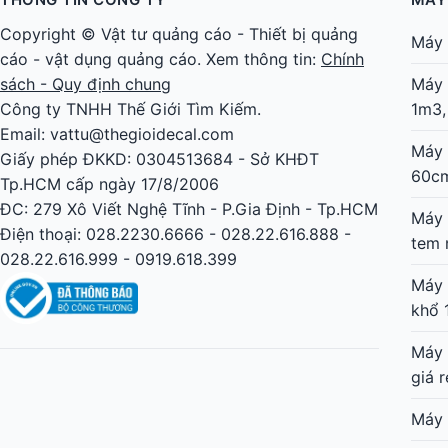
Copyright ©
Vật tư quảng cáo
-
Thiết bị quảng
Máy 
cáo
-
vật dụng quảng cáo
. Xem thông tin:
Chính
sách - Quy định chung
Máy 
Công ty TNHH Thế Giới Tìm Kiếm.
1m3,
Email: vattu@thegioidecal.com
Máy 
Giấy phép ĐKKD: 0304513684 - Sở KHĐT
60c
Tp.HCM cấp ngày 17/8/2006
ĐC: 279 Xô Viết Nghệ Tĩnh - P.Gia Định - Tp.HCM
Máy 
Điện thoại: 028.2230.6666 - 028.22.616.888 -
tem 
028.22.616.999 - 0919.618.399
Máy 
khổ 
Máy 
giá r
Máy 