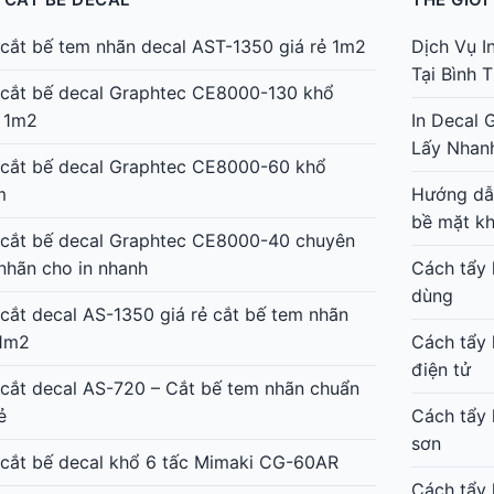
cắt bế tem nhãn decal AST-1350 giá rẻ 1m2
Dịch Vụ I
Tại Bình
cắt bế decal Graphtec CE8000-130 khổ
 1m2
In Decal 
Lấy Nhan
cắt bế decal Graphtec CE8000-60 khổ
m
Hướng dẫn
bề mặt k
cắt bế decal Graphtec CE8000-40 chuyên
nhãn cho in nhanh
Cách tẩy 
dùng
cắt decal AS-1350 giá rẻ cắt bế tem nhãn
1m2
Cách tẩy 
điện tử
cắt decal AS-720 – Cắt bế tem nhãn chuẩn
ẻ
Cách tẩy 
sơn
cắt bế decal khổ 6 tấc Mimaki CG-60AR
Cách tẩy 