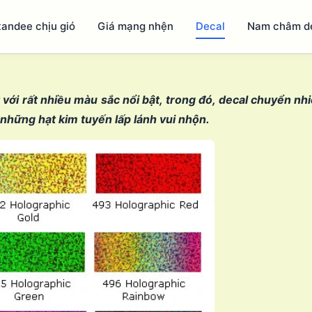
tandee chịu gió
Giá mạng nhện
Decal
Nam châm d
 với rất nhiều màu sắc nổi bật, trong đó, decal chuyển nh
 những hạt kim tuyến lấp lánh vui nhộn.