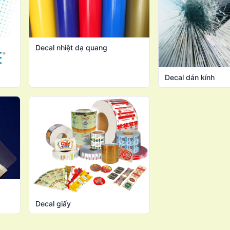
Decal nhiệt dạ quang
Decal dán kính
Decal giấy