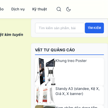
ẻo
Dịch vụ
Kỹ thuật
TÌM KIẾM
iệt kim tuyến
VẬT TƯ QUẢNG CÁO
Khung treo Poster
Standy A3 (standee, Kệ X,
Giá X, X banner)
Nam châm dẻo dạng tấm