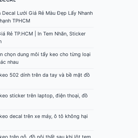
n Decal Lưới Giá Rẻ Màu Đẹp Lấy Nhanh
 Thạnh TPHCM
Giá Rẻ TP.HCM | In Tem Nhãn, Sticker
h
 chọn dung môi tẩy keo cho từng loại
hác nhau
keo 502 dính trên da tay và bề mặt đồ
keo sticker trên laptop, điện thoại, đồ
keo decal trên xe máy, ô tô không hại
keo trên gỗ, đồ nội thất sau khi lột tem