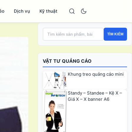
ẻo
Dịch vụ
Kỹ thuật
TÌM KIẾM
VẬT TƯ QUẢNG CÁO
Khung treo quảng cáo mini
Standy – Standee – Kệ X –
Giá X – X banner A6