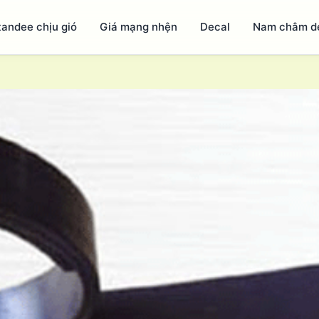
tandee chịu gió
Giá mạng nhện
Decal
Nam châm d