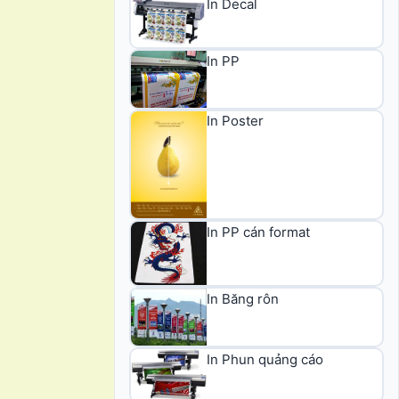
In Decal
In PP
In Poster
In PP cán format
In Băng rôn
In Phun quảng cáo