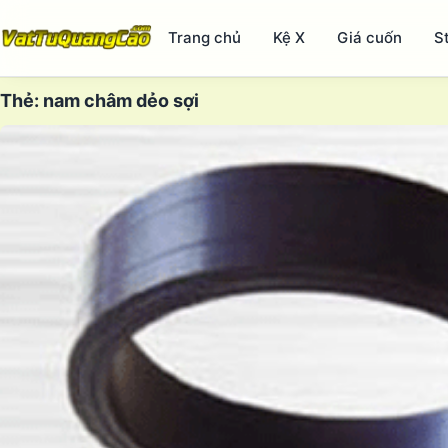
Trang chủ
Kệ X
Giá cuốn
S
Thẻ:
nam châm dẻo sợi