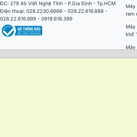
ĐC: 279 Xô Viết Nghệ Tĩnh - P.Gia Định - Tp.HCM
Máy 
Điện thoại: 028.2230.6666 - 028.22.616.888 -
tem 
028.22.616.999 - 0919.618.399
Máy 
khổ 
Máy 
giá r
Máy 
Mima
Nhật
Mima
cực 
Mima
lớn 