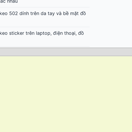
hác nhau
keo 502 dính trên da tay và bề mặt đồ
keo sticker trên laptop, điện thoại, đồ
keo decal trên xe máy, ô tô không hại
keo trên gỗ, đồ nội thất sau khi lột tem
keo trên vải, quần áo sau khi dính nhãn
decal nhiệt không để lại keo trên áo
decal nhiệt in trên áo bóng đá, quần áo