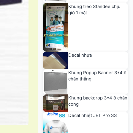
Khung treo Standee chịu
gió 1 mặt
Decal nhựa
Khung Popup Banner 3*4 ô
chân thẳng
Khung backdrop 3*4 ô chân
cong
Decal nhiệt JET Pro SS