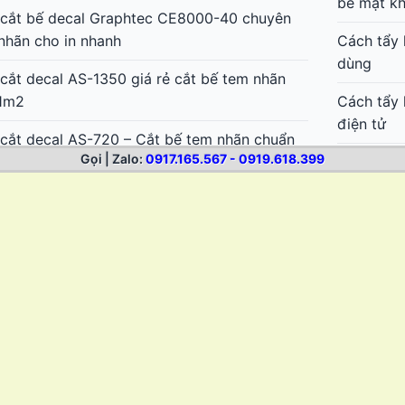
bề mặt k
cắt bế decal Graphtec CE8000-40 chuyên
nhãn cho in nhanh
Cách tẩy 
dùng
cắt decal AS-1350 giá rẻ cắt bế tem nhãn
1m2
Cách tẩy 
điện tử
cắt decal AS-720 – Cắt bế tem nhãn chuẩn
Gọi | Zalo:
0917.165.567 - 0919.618.399
ẻ
Cách tẩy 
sơn
cắt bế decal khổ 6 tấc Mimaki CG-60AR
Cách tẩy 
ki CG-75FXII Plus – Máy cắt bế decal bế
nhãn
 Bản cực nhanh, đẹp
Cách tẩy 
ki CG-130FXII Plus – Máy cắt bế decal bế
sticker
đẹp, cắt dài không lệch
Cách lột 
ki CG-160FXII Plus – Máy cắt bế decal khổ
thun
1m6 Nhật Bản
Cách bóc 