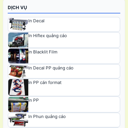
DỊCH VỤ
In Decal
In Hiflex quảng cáo
In Blacklit Film
In Decal PP quảng cáo
In PP cán format
In PP
In Phun quảng cáo