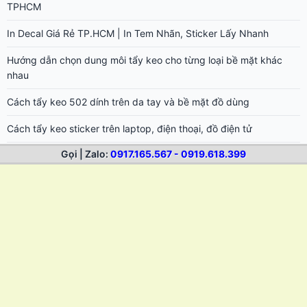
TPHCM
In Decal Giá Rẻ TP.HCM | In Tem Nhãn, Sticker Lấy Nhanh
Hướng dẫn chọn dung môi tẩy keo cho từng loại bề mặt khác
nhau
Cách tẩy keo 502 dính trên da tay và bề mặt đồ dùng
Cách tẩy keo sticker trên laptop, điện thoại, đồ điện tử
Gọi | Zalo:
0917.165.567 - 0919.618.399
Cách tẩy keo decal trên xe máy, ô tô không hại sơn
Cách tẩy keo trên gỗ, đồ nội thất sau khi lột tem nhãn
Cách tẩy keo trên vải, quần áo sau khi dính nhãn sticker
Cách lột decal nhiệt không để lại keo trên áo thun
Cách bóc decal nhiệt in trên áo bóng đá, quần áo thể thao