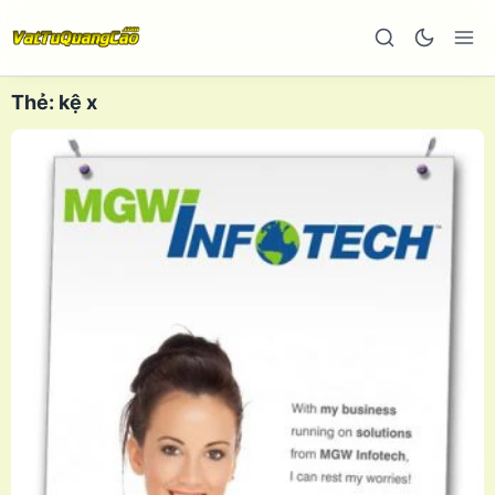
Thẻ:
kệ x