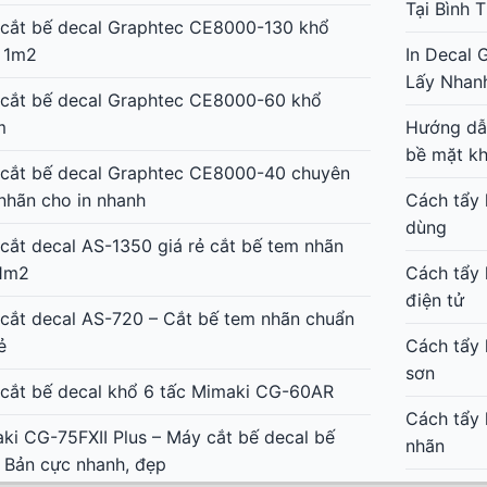
Tại Bình
cắt bế decal Graphtec CE8000-130 khổ
 1m2
In Decal 
Lấy Nhan
cắt bế decal Graphtec CE8000-60 khổ
m
Hướng dẫn
bề mặt k
cắt bế decal Graphtec CE8000-40 chuyên
nhãn cho in nhanh
Cách tẩy 
dùng
cắt decal AS-1350 giá rẻ cắt bế tem nhãn
1m2
Cách tẩy 
điện tử
cắt decal AS-720 – Cắt bế tem nhãn chuẩn
ẻ
Cách tẩy 
sơn
cắt bế decal khổ 6 tấc Mimaki CG-60AR
Cách tẩy 
ki CG-75FXII Plus – Máy cắt bế decal bế
nhãn
 Bản cực nhanh, đẹp