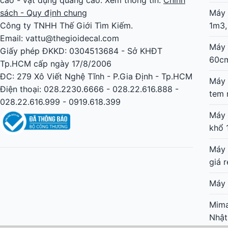
sách - Quy định chung
Máy 
Công ty TNHH Thế Giới Tìm Kiếm.
1m3,
Email: vattu@thegioidecal.com
Máy 
Giấy phép ĐKKD: 0304513684 - Sở KHĐT
60c
Tp.HCM cấp ngày 17/8/2006
ĐC: 279 Xô Viết Nghệ Tĩnh - P.Gia Định - Tp.HCM
Máy 
Điện thoại: 028.2230.6666 - 028.22.616.888 -
tem 
028.22.616.999 - 0919.618.399
Máy 
khổ 
Máy 
giá r
Máy 
Mima
Nhật