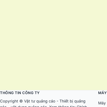
THÔNG TIN CÔNG TY
MÁY
Copyright ©
Vật tư quảng cáo
-
Thiết bị quảng
Máy 
cáo
-
vật dụng quảng cáo
. Xem thông tin:
Chính