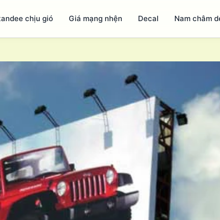
tandee chịu gió
Giá mạng nhện
Decal
Nam châm d