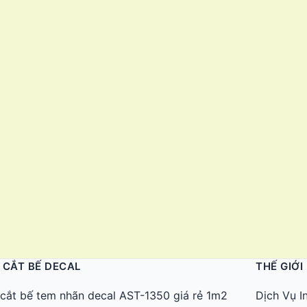
 CẮT BẾ DECAL
THẾ GIỚI
cắt bế tem nhãn decal AST-1350 giá rẻ 1m2
Dịch Vụ I