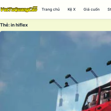
Trang chủ
Kệ X
Giá cuốn
S
Thẻ:
in hiflex