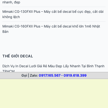
Mimaki CG-130FXII Plus – Máy cắt bế decal bế cực đẹp, cắt dài
không lệch
Mimaki CG-160FXII Plus – Máy cắt bế decal khổ lớn 1m6 Nhật
Bản
THẾ GIỚI DECAL
Dịch Vụ In Decal Lưới Giá Rẻ Màu Đẹp Lấy Nhanh Tại Bình Thạnh
TPHCM
In Decal Giá Rẻ TP.HCM | In Tem Nhãn, Sticker Lấy Nhanh
Gọi | Zalo:
0917.165.567 - 0919.618.399
Hướng dẫn chọn dung môi tẩy keo cho từng loại bề mặt khác
nhau
Cách tẩy keo 502 dính trên da tay và bề mặt đồ dùng
Cách tẩy keo sticker trên laptop, điện thoại, đồ điện tử