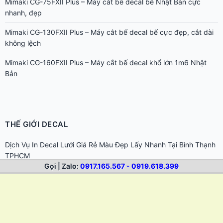
THẾ GIỚI DECAL
Dịch Vụ In Decal Lưới Giá Rẻ Màu Đẹp Lấy Nhanh Tại Bình Thạnh
TPHCM
In Decal Giá Rẻ TP.HCM | In Tem Nhãn, Sticker Lấy Nhanh
Hướng dẫn chọn dung môi tẩy keo cho từng loại bề mặt khác
nhau
Cách tẩy keo 502 dính trên da tay và bề mặt đồ dùng
Gọi | Zalo:
0917.165.567 - 0919.618.399
Cách tẩy keo sticker trên laptop, điện thoại, đồ điện tử
Cách tẩy keo decal trên xe máy, ô tô không hại sơn
Cách tẩy keo trên gỗ, đồ nội thất sau khi lột tem nhãn