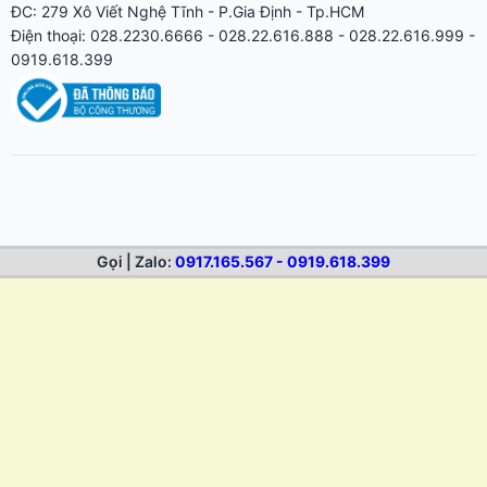
ĐC: 279 Xô Viết Nghệ Tĩnh - P.Gia Định - Tp.HCM
Điện thoại: 028.2230.6666 - 028.22.616.888 - 028.22.616.999 -
0919.618.399
Gọi | Zalo:
0917.165.567 - 0919.618.399
MÁY CẮT BẾ DECAL
Máy cắt bế tem nhãn decal AST-1350 giá rẻ 1m2
Máy cắt bế decal Graphtec CE8000-130 khổ 1m3, 1m2
Máy cắt bế decal Graphtec CE8000-60 khổ 60cm
Máy cắt bế decal Graphtec CE8000-40 chuyên tem nhãn cho in
nhanh