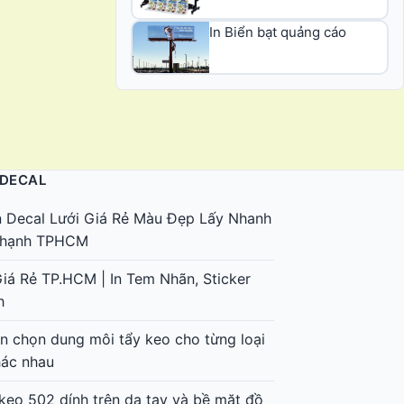
In Biển bạt quảng cáo
 DECAL
n Decal Lưới Giá Rẻ Màu Đẹp Lấy Nhanh
 Thạnh TPHCM
Giá Rẻ TP.HCM | In Tem Nhãn, Sticker
h
 chọn dung môi tẩy keo cho từng loại
hác nhau
keo 502 dính trên da tay và bề mặt đồ