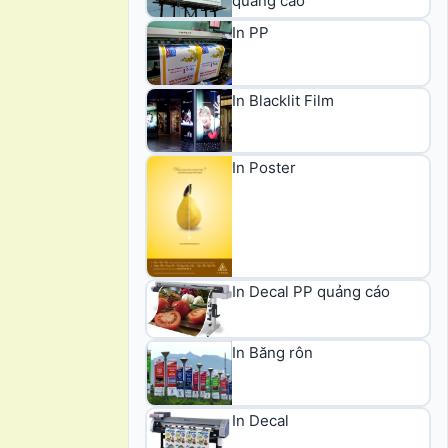
quảng cáo
In PP
In Blacklit Film
In Poster
In Decal PP quảng cáo
In Băng rôn
In Decal