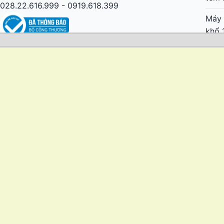
028.22.616.999 - 0919.618.399
Máy 
khổ 
Máy 
giá r
Máy 
Mima
Nhật
Mima
cực 
Mima
lớn 