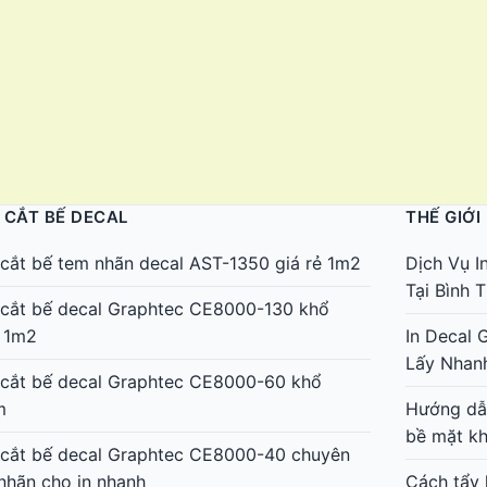
 CẮT BẾ DECAL
THẾ GIỚI
cắt bế tem nhãn decal AST-1350 giá rẻ 1m2
Dịch Vụ I
Tại Bình
cắt bế decal Graphtec CE8000-130 khổ
 1m2
In Decal 
Lấy Nhan
cắt bế decal Graphtec CE8000-60 khổ
m
Hướng dẫn
bề mặt k
cắt bế decal Graphtec CE8000-40 chuyên
nhãn cho in nhanh
Cách tẩy 