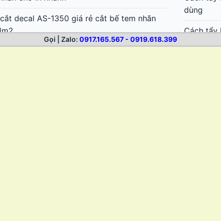
dùng
cắt decal AS-1350 giá rẻ cắt bế tem nhãn
1m2
Cách tẩy 
Gọi | Zalo:
0917.165.567 - 0919.618.399
điện tử
cắt decal AS-720 – Cắt bế tem nhãn chuẩn
ẻ
Cách tẩy 
sơn
cắt bế decal khổ 6 tấc Mimaki CG-60AR
Cách tẩy 
ki CG-75FXII Plus – Máy cắt bế decal bế
nhãn
 Bản cực nhanh, đẹp
Cách tẩy 
ki CG-130FXII Plus – Máy cắt bế decal bế
sticker
đẹp, cắt dài không lệch
Cách lột 
ki CG-160FXII Plus – Máy cắt bế decal khổ
thun
1m6 Nhật Bản
Cách bóc 
thể thao