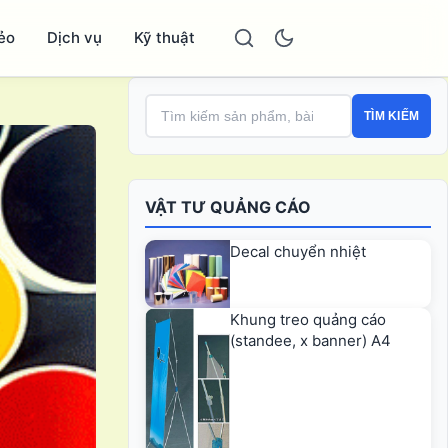
ẻo
Dịch vụ
Kỹ thuật
TÌM KIẾM
VẬT TƯ QUẢNG CÁO
Decal chuyển nhiệt
Khung treo quảng cáo
(standee, x banner) A4