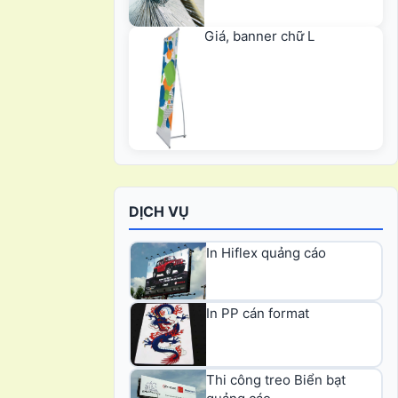
Giá, banner chữ L
DỊCH VỤ
In Hiflex quảng cáo
In PP cán format
Thi công treo Biển bạt