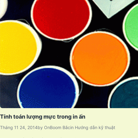
Tính toán lượng mực trong in ấn
Tháng 11 24, 2014
by
OnBoom Bắc
in
Hướng dẫn kỹ thuật