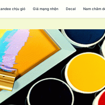
tandee chịu gió
Giá mạng nhện
Decal
Nam châm d