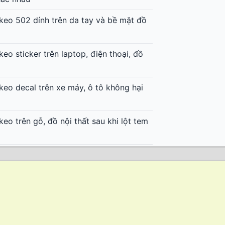
keo 502 dính trên da tay và bề mặt đồ
keo sticker trên laptop, điện thoại, đồ
keo decal trên xe máy, ô tô không hại
keo trên gỗ, đồ nội thất sau khi lột tem
keo trên vải, quần áo sau khi dính nhãn
decal nhiệt không để lại keo trên áo
decal nhiệt in trên áo bóng đá, quần áo