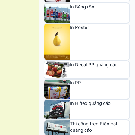
In Băng rôn
In Poster
In Decal PP quảng cáo
In PP
In Hiflex quảng cáo
Thi công treo Biển bạt
quảng cáo