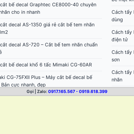
cắt bế decal Graphtec CE8000-40 chuyên
nhãn cho in nhanh
Cách tẩy 
dùng
cắt decal AS-1350 giá rẻ cắt bế tem nhãn
1m2
Cách tẩy 
điện tử
cắt decal AS-720 – Cắt bế tem nhãn chuẩn
ẻ
Cách tẩy 
sơn
cắt bế decal khổ 6 tấc Mimaki CG-60AR
Cách tẩy 
ki CG-75FXII Plus – Máy cắt bế decal bế
nhãn
 Bản cực nhanh, đẹp
Gọi | Zalo:
0917.165.567 - 0919.618.399
Cách tẩy 
ki CG-130FXII Plus – Máy cắt bế decal bế
sticker
đẹp, cắt dài không lệch
Cách lột 
ki CG-160FXII Plus – Máy cắt bế decal khổ
thun
1m6 Nhật Bản
Cách bóc 