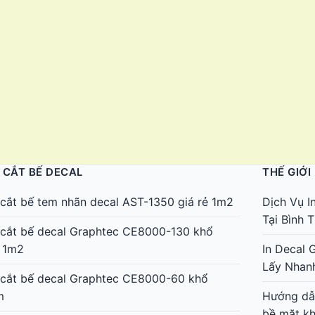
 CẮT BẾ DECAL
THẾ GIỚI
cắt bế tem nhãn decal AST-1350 giá rẻ 1m2
Dịch Vụ I
Tại Bình
cắt bế decal Graphtec CE8000-130 khổ
 1m2
In Decal 
Lấy Nhan
cắt bế decal Graphtec CE8000-60 khổ
m
Hướng dẫn
bề mặt k