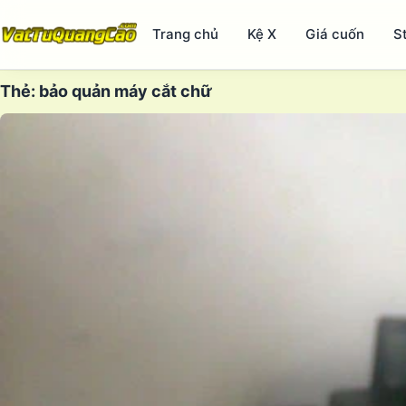
Trang chủ
Kệ X
Giá cuốn
S
Thẻ:
bảo quản máy cắt chữ