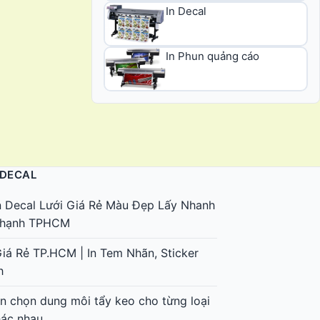
In Decal
In Phun quảng cáo
 DECAL
n Decal Lưới Giá Rẻ Màu Đẹp Lấy Nhanh
 Thạnh TPHCM
Giá Rẻ TP.HCM | In Tem Nhãn, Sticker
h
 chọn dung môi tẩy keo cho từng loại
hác nhau