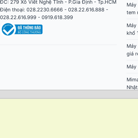
ĐC: 279 Xô Viết Nghệ Tĩnh - P.Gia Định - Tp.HCM
Máy 
Điện thoại: 028.2230.6666 - 028.22.616.888 -
tem 
028.22.616.999 - 0919.618.399
Máy 
khổ 
Máy 
giá r
Máy 
Mima
Nhật
Mima
cực 
Mima
lớn 