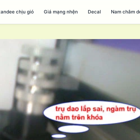
tandee chịu gió
Giá mạng nhện
Decal
Nam châm d