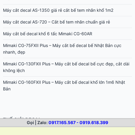
Máy cắt decal AS-1350 giá rẻ cắt bế tem nhãn khổ 1m2
Máy cắt decal AS-720 – Cắt bế tem nhãn chuẩn giá rẻ
Máy cắt bế decal khổ 6 tấc Mimaki CG-60AR
Mimaki CG-75FXII Plus – Máy cắt bế decal bế Nhật Bản cực
nhanh, đẹp
Mimaki CG-130FXII Plus – Máy cắt bế decal bế cực đẹp, cắt dài
không lệch
Mimaki CG-160FXII Plus – Máy cắt bế decal khổ lớn 1m6 Nhật
Bản
THẾ GIỚI DECAL
Gọi | Zalo:
0917.165.567 - 0919.618.399
Dịch Vụ In Decal Lưới Giá Rẻ Màu Đẹp Lấy Nhanh Tại Bình Thạnh