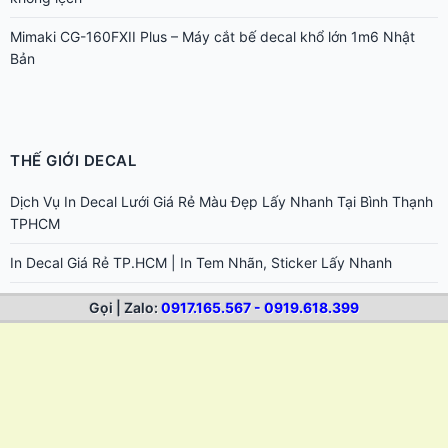
Mimaki CG-160FXII Plus – Máy cắt bế decal khổ lớn 1m6 Nhật
Bản
THẾ GIỚI DECAL
Dịch Vụ In Decal Lưới Giá Rẻ Màu Đẹp Lấy Nhanh Tại Bình Thạnh
TPHCM
In Decal Giá Rẻ TP.HCM | In Tem Nhãn, Sticker Lấy Nhanh
Hướng dẫn chọn dung môi tẩy keo cho từng loại bề mặt khác
Gọi | Zalo:
0917.165.567 - 0919.618.399
nhau
Cách tẩy keo 502 dính trên da tay và bề mặt đồ dùng
Cách tẩy keo sticker trên laptop, điện thoại, đồ điện tử
Cách tẩy keo decal trên xe máy, ô tô không hại sơn