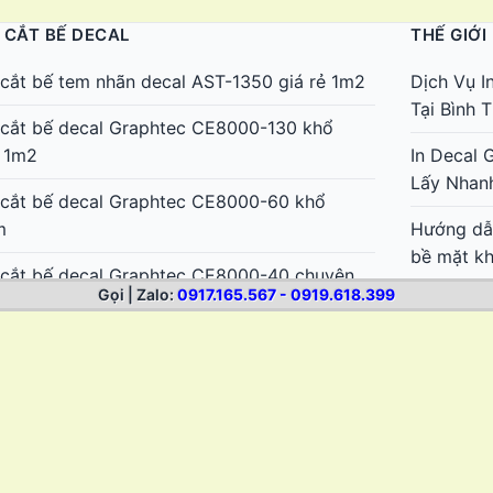
 CẮT BẾ DECAL
THẾ GIỚI
cắt bế tem nhãn decal AST-1350 giá rẻ 1m2
Dịch Vụ I
Tại Bình
cắt bế decal Graphtec CE8000-130 khổ
 1m2
In Decal 
Lấy Nhan
cắt bế decal Graphtec CE8000-60 khổ
m
Hướng dẫn
bề mặt k
cắt bế decal Graphtec CE8000-40 chuyên
Gọi | Zalo:
0917.165.567 - 0919.618.399
nhãn cho in nhanh
Cách tẩy 
dùng
cắt decal AS-1350 giá rẻ cắt bế tem nhãn
1m2
Cách tẩy 
điện tử
cắt decal AS-720 – Cắt bế tem nhãn chuẩn
ẻ
Cách tẩy 
sơn