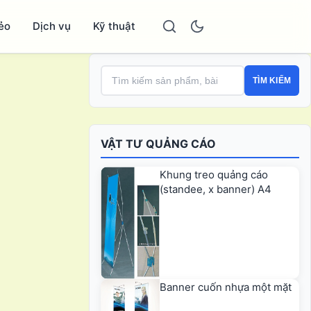
ẻo
Dịch vụ
Kỹ thuật
TÌM KIẾM
VẬT TƯ QUẢNG CÁO
Khung treo quảng cáo
(standee, x banner) A4
Banner cuốn nhựa một mặt