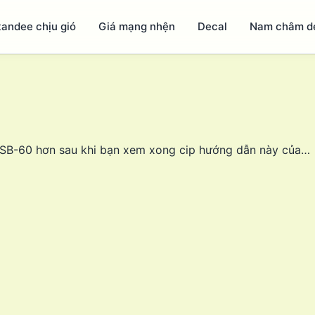
tandee chịu gió
Giá mạng nhện
Decal
Nam châm d
 SB-60 hơn sau khi bạn xem xong cip hướng dẫn này của…