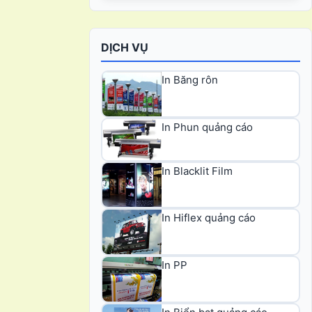
DỊCH VỤ
In Băng rôn
In Phun quảng cáo
In Blacklit Film
In Hiflex quảng cáo
In PP