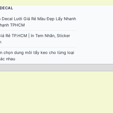
 DECAL
n Decal Lưới Giá Rẻ Màu Đẹp Lấy Nhanh
 Thạnh TPHCM
Giá Rẻ TP.HCM | In Tem Nhãn, Sticker
h
 chọn dung môi tẩy keo cho từng loại
hác nhau
keo 502 dính trên da tay và bề mặt đồ
keo sticker trên laptop, điện thoại, đồ
keo decal trên xe máy, ô tô không hại