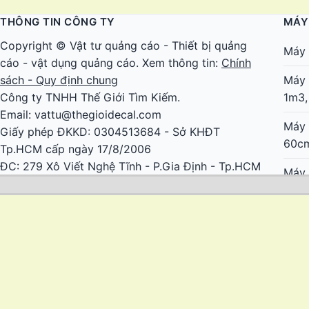
THÔNG TIN CÔNG TY
MÁY
Copyright ©
Vật tư quảng cáo
-
Thiết bị quảng
Máy 
cáo
-
vật dụng quảng cáo
. Xem thông tin:
Chính
sách - Quy định chung
Máy 
Công ty TNHH Thế Giới Tìm Kiếm.
1m3,
Email: vattu@thegioidecal.com
Máy 
Giấy phép ĐKKD: 0304513684 - Sở KHĐT
60c
Tp.HCM cấp ngày 17/8/2006
ĐC: 279 Xô Viết Nghệ Tĩnh - P.Gia Định - Tp.HCM
Máy 
Điện thoại: 028.2230.6666 - 028.22.616.888 -
tem 
028.22.616.999 - 0919.618.399
Máy 
khổ 
Máy 
giá r