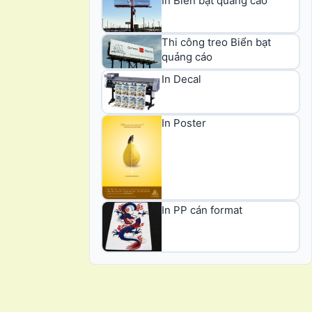
In Biển bạt quảng cáo
Thi công treo Biển bạt
quảng cáo
In Decal
In Poster
In PP cán format