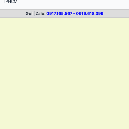
TPHCM
In Decal Giá Rẻ TP.HCM | In Tem Nhãn, Sticker Lấy Nhanh
Gọi | Zalo:
0917.165.567 - 0919.618.399
Hướng dẫn chọn dung môi tẩy keo cho từng loại bề mặt khác
nhau
Cách tẩy keo 502 dính trên da tay và bề mặt đồ dùng
Cách tẩy keo sticker trên laptop, điện thoại, đồ điện tử
Cách tẩy keo decal trên xe máy, ô tô không hại sơn
Cách tẩy keo trên gỗ, đồ nội thất sau khi lột tem nhãn
Cách tẩy keo trên vải, quần áo sau khi dính nhãn sticker
Cách lột decal nhiệt không để lại keo trên áo thun
Cách bóc decal nhiệt in trên áo bóng đá, quần áo thể thao