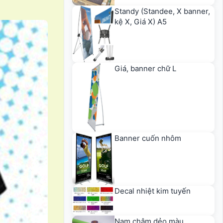
Standy (Standee, X banner,
kệ X, Giá X) A5
Giá, banner chữ L
Banner cuốn nhôm
Decal nhiệt kim tuyến
Nam châm dẻo màu