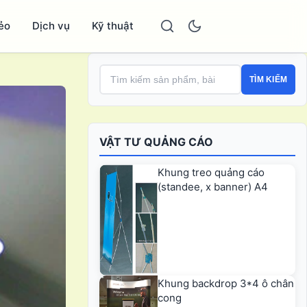
ẻo
Dịch vụ
Kỹ thuật
TÌM KIẾM
VẬT TƯ QUẢNG CÁO
Khung treo quảng cáo
(standee, x banner) A4
Khung backdrop 3*4 ô chân
cong