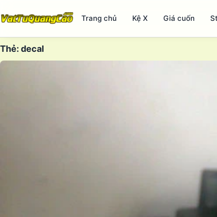
Trang chủ
Kệ X
Giá cuốn
S
Thẻ:
decal