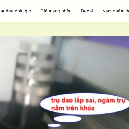
tandee chịu gió
Giá mạng nhện
Decal
Nam châm d