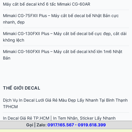
Máy cắt bế decal khổ 6 tấc Mimaki CG-60AR
Mimaki CG-75FXII Plus – Máy cắt bế decal bế Nhật Bản cực
nhanh, đẹp
Mimaki CG-130FXII Plus – Máy cắt bế decal bế cực đẹp, cắt dài
không lệch
Mimaki CG-160FXII Plus – Máy cắt bế decal khổ lớn 1m6 Nhật
Bản
THẾ GIỚI DECAL
Dịch Vụ In Decal Lưới Giá Rẻ Màu Đẹp Lấy Nhanh Tại Bình Thạnh
TPHCM
In Decal Giá Rẻ TP.HCM | In Tem Nhãn, Sticker Lấy Nhanh
Gọi | Zalo:
0917.165.567 - 0919.618.399
Hướng dẫn chọn dung môi tẩy keo cho từng loại bề mặt khác