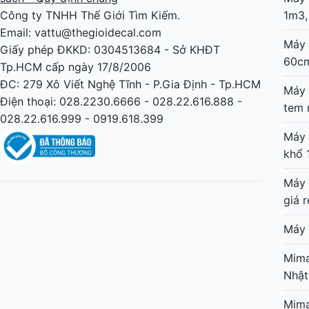
Công ty TNHH Thế Giới Tìm Kiếm.
1m3,
Email: vattu@thegioidecal.com
Máy 
Giấy phép ĐKKD: 0304513684 - Sở KHĐT
60c
Tp.HCM cấp ngày 17/8/2006
ĐC: 279 Xô Viết Nghệ Tĩnh - P.Gia Định - Tp.HCM
Máy 
Điện thoại: 028.2230.6666 - 028.22.616.888 -
tem 
028.22.616.999 - 0919.618.399
Máy 
khổ 
Máy 
giá r
Máy 
Mima
Nhật
Mima