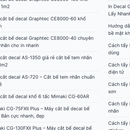
 1m2
In Decal 
Lấy Nhan
cắt bế decal Graphtec CE8000-60 khổ
m
Hướng dẫn
bề mặt k
cắt bế decal Graphtec CE8000-40 chuyên
nhãn cho in nhanh
Cách tẩy 
dùng
cắt decal AS-1350 giá rẻ cắt bế tem nhãn
1m2
Cách tẩy 
điện tử
cắt decal AS-720 – Cắt bế tem nhãn chuẩn
ẻ
Cách tẩy 
sơn
cắt bế decal khổ 6 tấc Mimaki CG-60AR
Cách tẩy 
ki CG-75FXII Plus – Máy cắt bế decal bế
nhãn
 Bản cực nhanh, đẹp
Cách tẩy 
ki CG-130FXII Plus – Máy cắt bế decal bế