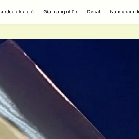
tandee chịu gió
Giá mạng nhện
Decal
Nam châm d