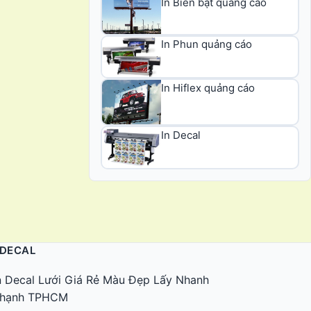
In Biển bạt quảng cáo
In Phun quảng cáo
In Hiflex quảng cáo
In Decal
 DECAL
n Decal Lưới Giá Rẻ Màu Đẹp Lấy Nhanh
 Thạnh TPHCM