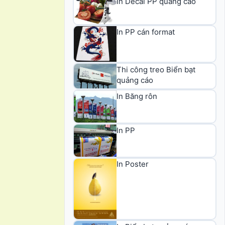
In Decal PP quảng cáo
In PP cán format
Thi công treo Biển bạt
quảng cáo
In Băng rôn
In PP
In Poster