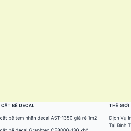
 CẮT BẾ DECAL
THẾ GIỚI
cắt bế tem nhãn decal AST-1350 giá rẻ 1m2
Dịch Vụ I
Tại Bình
cắt bế decal Graphtec CE8000-130 khổ