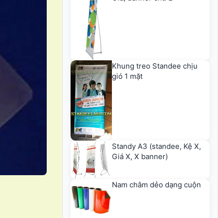
Khung treo Standee chịu
gió 1 mặt
Standy A3 (standee, Kệ X,
Giá X, X banner)
Nam châm dẻo dạng cuộn