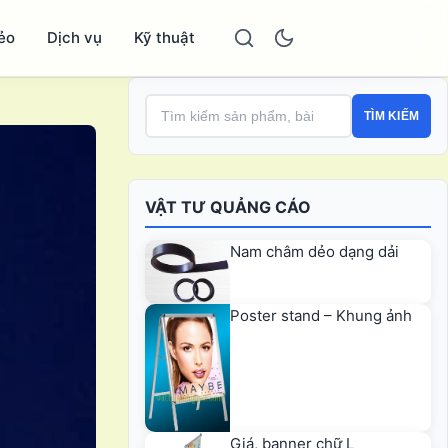
ẻo
Dịch vụ
Kỹ thuật
TÌM KIẾM
VẬT TƯ QUẢNG CÁO
Nam châm dẻo dạng dải
Poster stand – Khung ảnh
Giá, banner chữ L