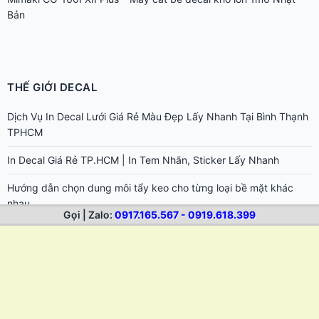
Bản
THẾ GIỚI DECAL
Dịch Vụ In Decal Lưới Giá Rẻ Màu Đẹp Lấy Nhanh Tại Bình Thạnh
TPHCM
In Decal Giá Rẻ TP.HCM | In Tem Nhãn, Sticker Lấy Nhanh
Hướng dẫn chọn dung môi tẩy keo cho từng loại bề mặt khác
nhau
Gọi | Zalo:
0917.165.567 - 0919.618.399
Cách tẩy keo 502 dính trên da tay và bề mặt đồ dùng
Cách tẩy keo sticker trên laptop, điện thoại, đồ điện tử
Cách tẩy keo decal trên xe máy, ô tô không hại sơn
Cách tẩy keo trên gỗ, đồ nội thất sau khi lột tem nhãn