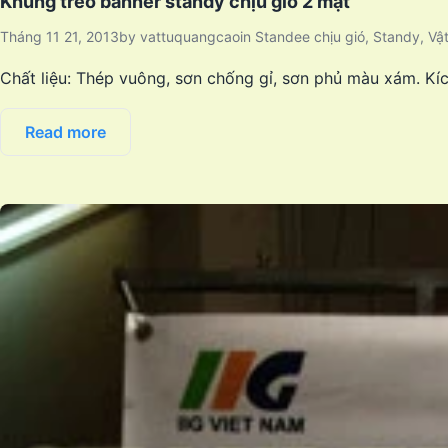
Khung treo banner standy chịu gió 2 mặt
Tháng 11 21, 2013
by
vattuquangcao
in
Standee chịu gió
,
Standy
,
Vậ
Chất liệu: Thép vuông, sơn chống gỉ, sơn phủ màu xám. Kí
Read more