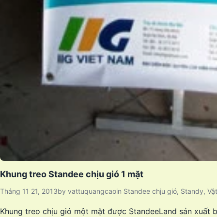
Khung treo Standee chịu gió 1 mặt
Tháng 11 21, 2013
by
vattuquangcao
in
Standee chịu gió
,
Standy
,
Vậ
Khung treo chịu gió một mặt được StandeeLand sản xuất b