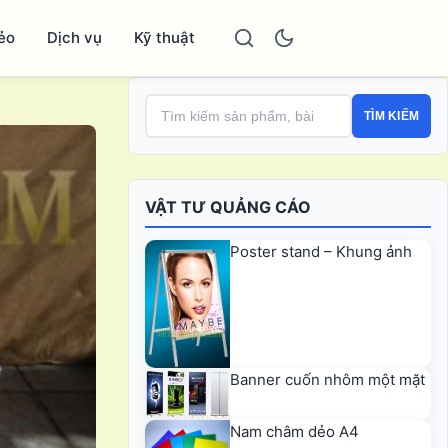
ẻo
Dịch vụ
Kỹ thuật
TÌM KIẾM
VẬT TƯ QUẢNG CÁO
Poster stand – Khung ảnh
Banner cuốn nhôm một mặt
Nam châm dẻo A4