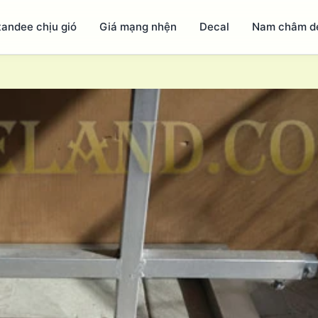
tandee chịu gió
Giá mạng nhện
Decal
Nam châm d