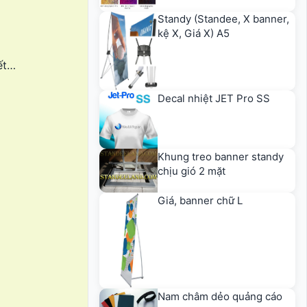
Standy (Standee, X banner,
kệ X, Giá X) A5
ết…
Decal nhiệt JET Pro SS
Khung treo banner standy
chịu gió 2 mặt
Giá, banner chữ L
Nam châm dẻo quảng cáo