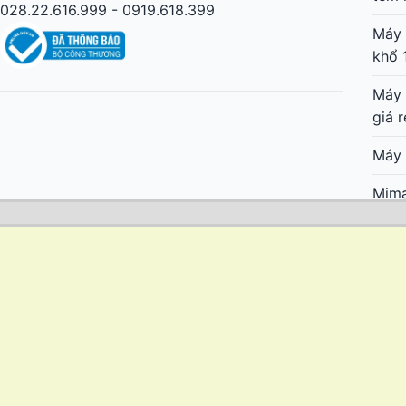
028.22.616.999 - 0919.618.399
Máy 
khổ 
Máy 
giá r
Máy 
Mima
Nhật
Mima
cực 
Mima
lớn 