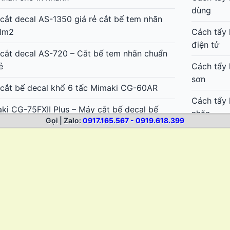
dùng
cắt decal AS-1350 giá rẻ cắt bế tem nhãn
1m2
Cách tẩy 
điện tử
cắt decal AS-720 – Cắt bế tem nhãn chuẩn
ẻ
Cách tẩy 
sơn
cắt bế decal khổ 6 tấc Mimaki CG-60AR
Cách tẩy 
ki CG-75FXII Plus – Máy cắt bế decal bế
nhãn
Gọi | Zalo:
0917.165.567 - 0919.618.399
 Bản cực nhanh, đẹp
Cách tẩy 
ki CG-130FXII Plus – Máy cắt bế decal bế
sticker
đẹp, cắt dài không lệch
Cách lột 
ki CG-160FXII Plus – Máy cắt bế decal khổ
thun
1m6 Nhật Bản
Cách bóc 
thể thao