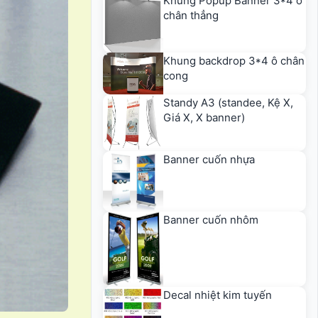
Khung Popup Banner 3*4 ô
chân thẳng
Khung backdrop 3*4 ô chân
cong
Standy A3 (standee, Kệ X,
Giá X, X banner)
Banner cuốn nhựa
Banner cuốn nhôm
Decal nhiệt kim tuyến