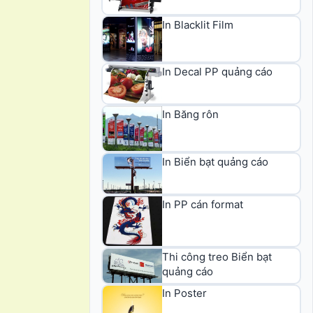
In Blacklit Film
In Decal PP quảng cáo
In Băng rôn
In Biển bạt quảng cáo
In PP cán format
Thi công treo Biển bạt
quảng cáo
In Poster