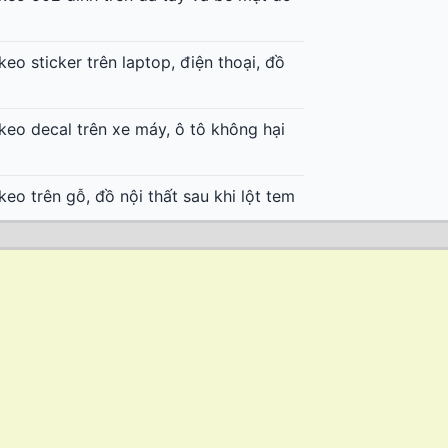
keo sticker trên laptop, điện thoại, đồ
keo decal trên xe máy, ô tô không hại
keo trên gỗ, đồ nội thất sau khi lột tem
keo trên vải, quần áo sau khi dính nhãn
decal nhiệt không để lại keo trên áo
decal nhiệt in trên áo bóng đá, quần áo