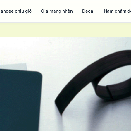
tandee chịu gió
Giá mạng nhện
Decal
Nam châm d