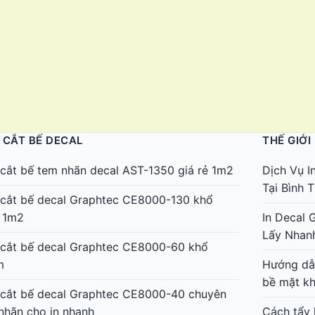
 CẮT BẾ DECAL
THẾ GIỚI
cắt bế tem nhãn decal AST-1350 giá rẻ 1m2
Dịch Vụ I
Tại Bình
cắt bế decal Graphtec CE8000-130 khổ
 1m2
In Decal 
Lấy Nhan
cắt bế decal Graphtec CE8000-60 khổ
m
Hướng dẫn
bề mặt k
cắt bế decal Graphtec CE8000-40 chuyên
nhãn cho in nhanh
Cách tẩy 