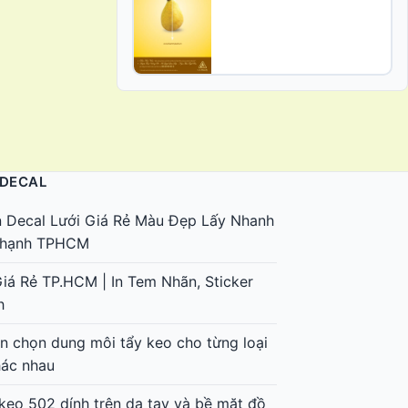
 DECAL
n Decal Lưới Giá Rẻ Màu Đẹp Lấy Nhanh
 Thạnh TPHCM
Giá Rẻ TP.HCM | In Tem Nhãn, Sticker
h
 chọn dung môi tẩy keo cho từng loại
hác nhau
keo 502 dính trên da tay và bề mặt đồ