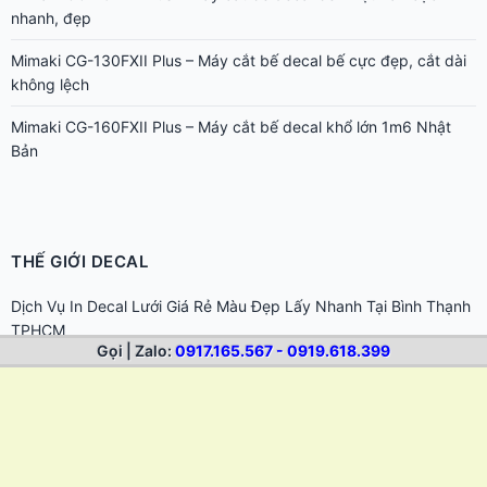
nhanh, đẹp
Mimaki CG-130FXII Plus – Máy cắt bế decal bế cực đẹp, cắt dài
không lệch
Mimaki CG-160FXII Plus – Máy cắt bế decal khổ lớn 1m6 Nhật
Bản
THẾ GIỚI DECAL
Dịch Vụ In Decal Lưới Giá Rẻ Màu Đẹp Lấy Nhanh Tại Bình Thạnh
TPHCM
Gọi | Zalo:
0917.165.567 - 0919.618.399
In Decal Giá Rẻ TP.HCM | In Tem Nhãn, Sticker Lấy Nhanh
Hướng dẫn chọn dung môi tẩy keo cho từng loại bề mặt khác
nhau
Cách tẩy keo 502 dính trên da tay và bề mặt đồ dùng