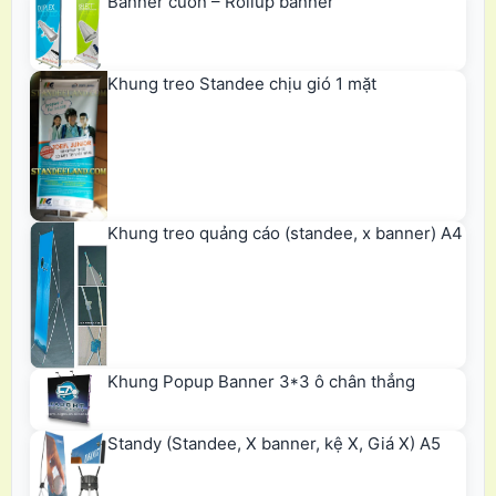
Banner cuốn – Rollup banner
Khung treo Standee chịu gió 1 mặt
Khung treo quảng cáo (standee, x banner) A4
Khung Popup Banner 3*3 ô chân thẳng
Standy (Standee, X banner, kệ X, Giá X) A5