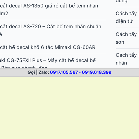
dùng
cắt decal AS-1350 giá rẻ cắt bế tem nhãn
1m2
Cách tẩy 
điện tử
cắt decal AS-720 – Cắt bế tem nhãn chuẩn
ẻ
Cách tẩy 
sơn
cắt bế decal khổ 6 tấc Mimaki CG-60AR
Cách tẩy 
ki CG-75FXII Plus – Máy cắt bế decal bế
nhãn
 Bản cực nhanh, đẹp
Gọi | Zalo:
0917.165.567 - 0919.618.399
Cách tẩy 
ki CG-130FXII Plus – Máy cắt bế decal bế
sticker
đẹp, cắt dài không lệch
Cách lột 
ki CG-160FXII Plus – Máy cắt bế decal khổ
thun
1m6 Nhật Bản
Cách bóc 
thể thao