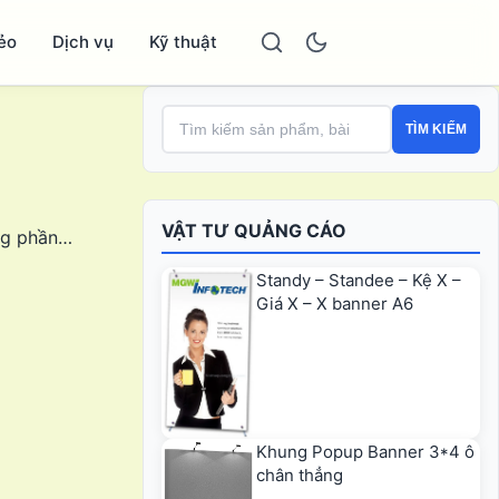
ẻo
Dịch vụ
Kỹ thuật
TÌM KIẾM
VẬT TƯ QUẢNG CÁO
ụng phần…
Standy – Standee – Kệ X –
Giá X – X banner A6
Khung Popup Banner 3*4 ô
chân thẳng