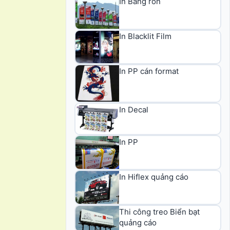
In Băng rôn
In Blacklit Film
In PP cán format
In Decal
In PP
In Hiflex quảng cáo
Thi công treo Biển bạt
quảng cáo