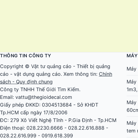
THÔNG TIN CÔNG TY
MÁY
Copyright ©
Vật tư quảng cáo
-
Thiết bị quảng
Máy 
cáo
-
vật dụng quảng cáo
. Xem thông tin:
Chính
sách - Quy định chung
Máy 
Công ty TNHH Thế Giới Tìm Kiếm.
1m3,
Email: vattu@thegioidecal.com
Máy 
Giấy phép ĐKKD: 0304513684 - Sở KHĐT
60c
Tp.HCM cấp ngày 17/8/2006
ĐC: 279 Xô Viết Nghệ Tĩnh - P.Gia Định - Tp.HCM
Máy 
Điện thoại: 028.2230.6666 - 028.22.616.888 -
tem 
028.22.616.999 - 0919.618.399