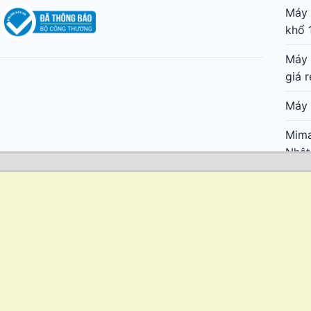
Máy 
khổ 
Máy 
giá r
Máy 
Mima
Nhật
Mima
cực 
Mima
lớn 