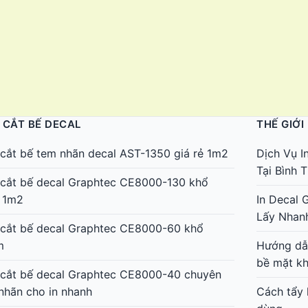
 CẮT BẾ DECAL
THẾ GIỚI
cắt bế tem nhãn decal AST-1350 giá rẻ 1m2
Dịch Vụ I
Tại Bình
cắt bế decal Graphtec CE8000-130 khổ
 1m2
In Decal 
Lấy Nhan
cắt bế decal Graphtec CE8000-60 khổ
m
Hướng dẫn
bề mặt k
cắt bế decal Graphtec CE8000-40 chuyên
nhãn cho in nhanh
Cách tẩy 