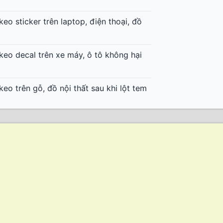
keo sticker trên laptop, điện thoại, đồ
keo decal trên xe máy, ô tô không hại
keo trên gỗ, đồ nội thất sau khi lột tem
keo trên vải, quần áo sau khi dính nhãn
decal nhiệt không để lại keo trên áo
decal nhiệt in trên áo bóng đá, quần áo