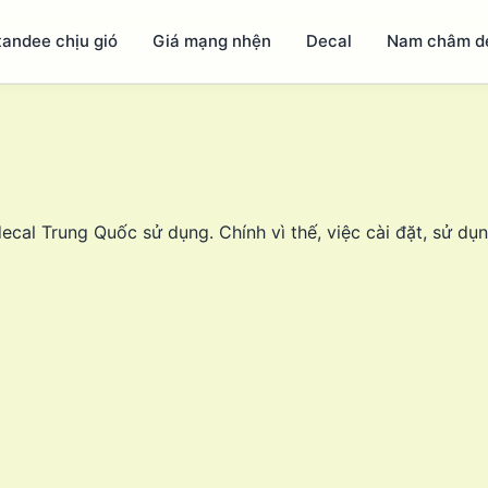
tandee chịu gió
Giá mạng nhện
Decal
Nam châm d
cal Trung Quốc sử dụng. Chính vì thế, việc cài đặt, sử d