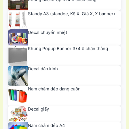
Standy A3 (standee, Kệ X, Giá X, X banner)
Decal chuyển nhiệt
Khung Popup Banner 3*4 ô chân thẳng
Decal dán kính
Nam châm dẻo dạng cuộn
Decal giấy
Nam châm dẻo A4