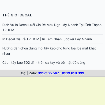
THẾ GIỚI DECAL
Dịch Vụ In Decal Lưới Giá Rẻ Màu Đẹp Lấy Nhanh Tại Bình Thạnh
TPHCM
In Decal Giá Rẻ TP.HCM | In Tem Nhãn, Sticker Lấy Nhanh
Hướng dẫn chọn dung môi tẩy keo cho từng loại bề mặt khác
nhau
Cách tẩy keo 502 dính trên da tay và bề mặt đồ dùng
Cách tẩy keo sticker trên laptop, điện thoại, đồ điện tử
Gọi | Zalo:
0917.165.567 - 0919.618.399
Cách tẩy keo decal trên xe máy, ô tô không hại sơn
Cách tẩy keo trên gỗ, đồ nội thất sau khi lột tem nhãn
Cách tẩy keo trên vải, quần áo sau khi dính nhãn sticker