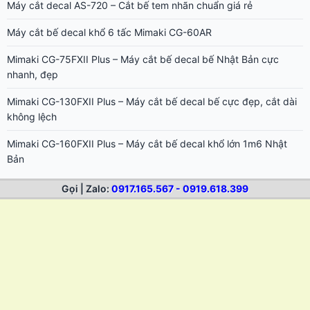
Máy cắt decal AS-720 – Cắt bế tem nhãn chuẩn giá rẻ
Máy cắt bế decal khổ 6 tấc Mimaki CG-60AR
Mimaki CG-75FXII Plus – Máy cắt bế decal bế Nhật Bản cực
nhanh, đẹp
Mimaki CG-130FXII Plus – Máy cắt bế decal bế cực đẹp, cắt dài
không lệch
Mimaki CG-160FXII Plus – Máy cắt bế decal khổ lớn 1m6 Nhật
Bản
Gọi | Zalo:
0917.165.567 - 0919.618.399
THẾ GIỚI DECAL
Dịch Vụ In Decal Lưới Giá Rẻ Màu Đẹp Lấy Nhanh Tại Bình Thạnh
TPHCM
In Decal Giá Rẻ TP.HCM | In Tem Nhãn, Sticker Lấy Nhanh