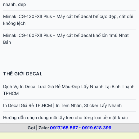
nhanh, đẹp
Mimaki CG-130FXII Plus – Máy cắt bế decal bế cực đẹp, cắt dài
không lệch
Mimaki CG-160FXII Plus – Máy cắt bế decal khổ lớn 1m6 Nhật
Bản
THẾ GIỚI DECAL
Dịch Vụ In Decal Lưới Giá Rẻ Màu Đẹp Lấy Nhanh Tại Bình Thạnh
TPHCM
In Decal Giá Rẻ TP.HCM | In Tem Nhãn, Sticker Lấy Nhanh
Hướng dẫn chọn dung môi tẩy keo cho từng loại bề mặt khác
nhau
Gọi | Zalo:
0917.165.567 - 0919.618.399
Cách tẩy keo 502 dính trên da tay và bề mặt đồ dùng