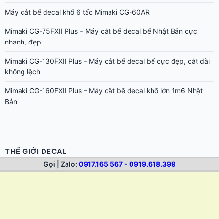
Máy cắt bế decal khổ 6 tấc Mimaki CG-60AR
Mimaki CG-75FXII Plus – Máy cắt bế decal bế Nhật Bản cực
nhanh, đẹp
Mimaki CG-130FXII Plus – Máy cắt bế decal bế cực đẹp, cắt dài
không lệch
Mimaki CG-160FXII Plus – Máy cắt bế decal khổ lớn 1m6 Nhật
Bản
THẾ GIỚI DECAL
Gọi | Zalo:
0917.165.567 - 0919.618.399
Dịch Vụ In Decal Lưới Giá Rẻ Màu Đẹp Lấy Nhanh Tại Bình Thạnh
TPHCM
In Decal Giá Rẻ TP.HCM | In Tem Nhãn, Sticker Lấy Nhanh