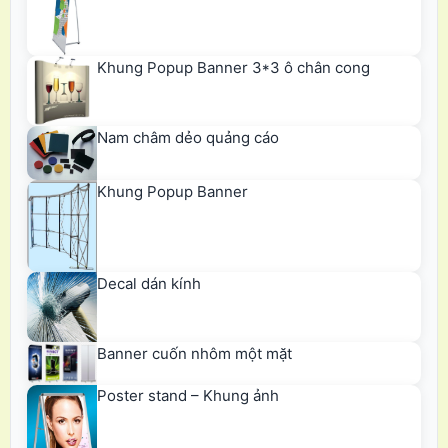
Khung Popup Banner 3*3 ô chân cong
Nam châm dẻo quảng cáo
Khung Popup Banner
Decal dán kính
Banner cuốn nhôm một mặt
Poster stand – Khung ảnh