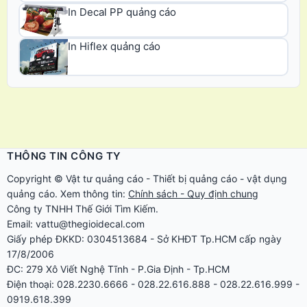
In Decal PP quảng cáo
In Hiflex quảng cáo
THÔNG TIN CÔNG TY
Copyright ©
Vật tư quảng cáo
-
Thiết bị quảng cáo
-
vật dụng
quảng cáo
. Xem thông tin:
Chính sách - Quy định chung
Công ty TNHH Thế Giới Tìm Kiếm.
Email: vattu@thegioidecal.com
Giấy phép ĐKKD: 0304513684 - Sở KHĐT Tp.HCM cấp ngày
17/8/2006
ĐC: 279 Xô Viết Nghệ Tĩnh - P.Gia Định - Tp.HCM
Điện thoại: 028.2230.6666 - 028.22.616.888 - 028.22.616.999 -
0919.618.399