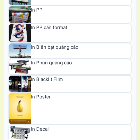
In PP
In PP cán format
In Biển bạt quảng cáo
In Phun quảng cáo
In Blacklit Film
In Poster
In Decal