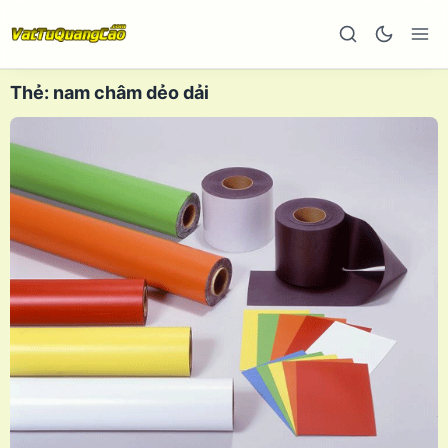
Thẻ:
nam châm dẻo dải