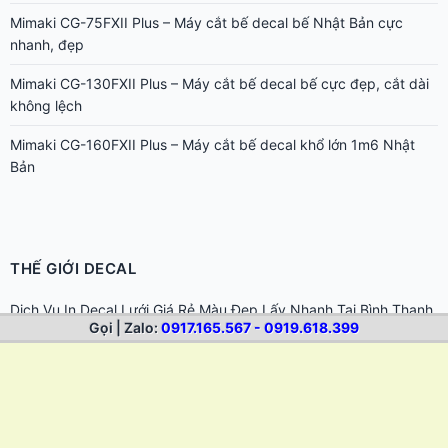
Mimaki CG-75FXII Plus – Máy cắt bế decal bế Nhật Bản cực
nhanh, đẹp
Mimaki CG-130FXII Plus – Máy cắt bế decal bế cực đẹp, cắt dài
không lệch
Mimaki CG-160FXII Plus – Máy cắt bế decal khổ lớn 1m6 Nhật
Bản
THẾ GIỚI DECAL
Dịch Vụ In Decal Lưới Giá Rẻ Màu Đẹp Lấy Nhanh Tại Bình Thạnh
Gọi | Zalo:
0917.165.567 - 0919.618.399
TPHCM
In Decal Giá Rẻ TP.HCM | In Tem Nhãn, Sticker Lấy Nhanh
Hướng dẫn chọn dung môi tẩy keo cho từng loại bề mặt khác
nhau