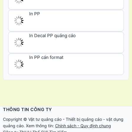
In PP
In Decal PP quảng cáo
In PP cán format
THÔNG TIN CÔNG TY
Copyright ©
Vật tư quảng cáo
-
Thiết bị quảng cáo
-
vật dụng
quảng cáo
. Xem thông tin:
Chính sách - Quy định chung
Công ty TNHH Thế Giới Tìm Kiếm.
Email: vattu@thegioidecal.com