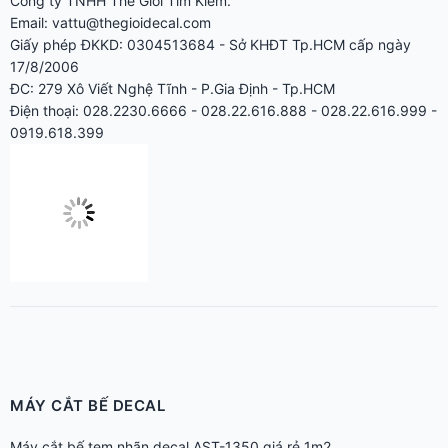
Giấy phép ĐKKD: 0304513684 - Sở KHĐT Tp.HCM cấp ngày
17/8/2006
ĐC: 279 Xô Viết Nghệ Tĩnh - P.Gia Định - Tp.HCM
Điện thoại: 028.2230.6666 - 028.22.616.888 - 028.22.616.999 -
0919.618.399
MÁY CẮT BẾ DECAL
Máy cắt bế tem nhãn decal AST-1350 giá rẻ 1m2