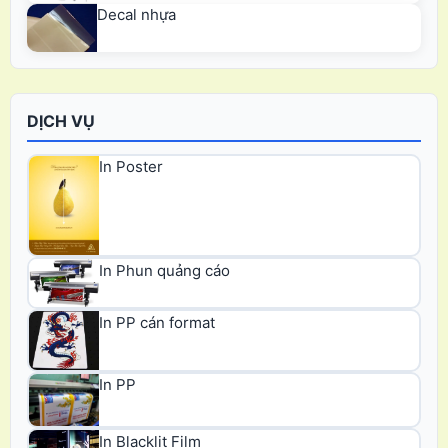
Decal nhựa
DỊCH VỤ
In Poster
In Phun quảng cáo
In PP cán format
In PP
In Blacklit Film