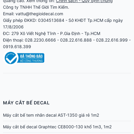
quảng cáo
. Xem thông tin:
Chính sách - Quy định chung
Công ty TNHH Thế Giới Tìm Kiếm.
Email: vattu@thegioidecal.com
Giấy phép ĐKKD: 0304513684 - Sở KHĐT Tp.HCM cấp ngày
17/8/2006
ĐC: 279 Xô Viết Nghệ Tĩnh - P.Gia Định - Tp.HCM
Điện thoại: 028.2230.6666 - 028.22.616.888 - 028.22.616.999 -
0919.618.399
MÁY CẮT BẾ DECAL
Máy cắt bế tem nhãn decal AST-1350 giá rẻ 1m2
Máy cắt bế decal Graphtec CE8000-130 khổ 1m3, 1m2