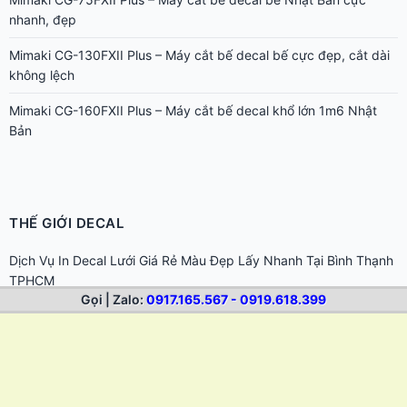
nhanh, đẹp
Mimaki CG-130FXII Plus – Máy cắt bế decal bế cực đẹp, cắt dài
không lệch
Mimaki CG-160FXII Plus – Máy cắt bế decal khổ lớn 1m6 Nhật
Bản
THẾ GIỚI DECAL
Dịch Vụ In Decal Lưới Giá Rẻ Màu Đẹp Lấy Nhanh Tại Bình Thạnh
TPHCM
Gọi | Zalo:
0917.165.567 - 0919.618.399
In Decal Giá Rẻ TP.HCM | In Tem Nhãn, Sticker Lấy Nhanh
Hướng dẫn chọn dung môi tẩy keo cho từng loại bề mặt khác
nhau
Cách tẩy keo 502 dính trên da tay và bề mặt đồ dùng