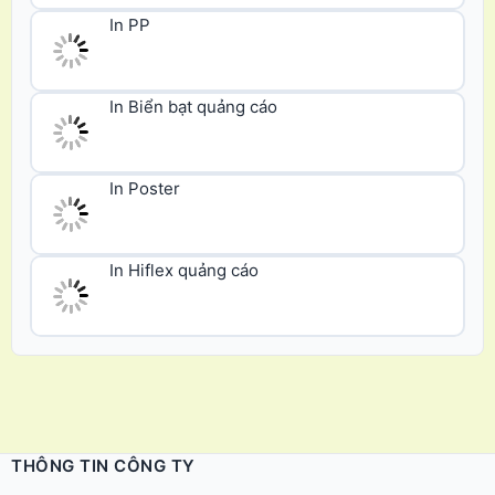
In Biển bạt quảng cáo
In Poster
In Hiflex quảng cáo
THÔNG TIN CÔNG TY
Copyright ©
Vật tư quảng cáo
-
Thiết bị quảng cáo
-
vật dụng
quảng cáo
. Xem thông tin:
Chính sách - Quy định chung
Công ty TNHH Thế Giới Tìm Kiếm.
Email: vattu@thegioidecal.com