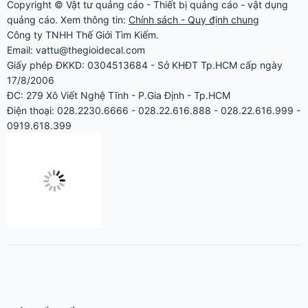
Giấy phép ĐKKD: 0304513684 - Sở KHĐT Tp.HCM cấp ngày
17/8/2006
ĐC: 279 Xô Viết Nghệ Tĩnh - P.Gia Định - Tp.HCM
Điện thoại: 028.2230.6666 - 028.22.616.888 - 028.22.616.999 -
0919.618.399
MÁY CẮT BẾ DECAL
Máy cắt bế tem nhãn decal AST-1350 giá rẻ 1m2